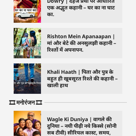
Dowry | दहेज प्रथा पर आधारित
एक अद्भुत कहानी – घर का ना घाट
का.
Rishton Mein Apanaapan |
मां और बेटे की अनसुलझी कहानी –
रिश्तों में अपनापन.
Khali Haath | पिता और पुत्र के
बहुत ही खूबसूरत रिश्ते की कहानी –
खाली हाथ
🎞️ मनोरंजन 🎞️
Wagle Ki Duniya | वागले की
दुनिया – नयी पीढ़ी नये किस्से (सोनी
सब टीवी) सीरियल कास्ट, समय,